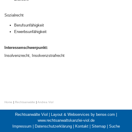
Sozialrecht
Berufsunfähigkeit
Erwerbsunfähigkeit
Interessenschwerpunkt:
Insolvenzrecht, Insolvenzstrafrecht
Home
|
Rechtsanwälte
|
Andrea Viol
Rechtsanwälte Viol |
Layout & Webservices by bense.com
|
www.rechtsanwaltskanzlei-viol.de
Impressum
|
Datenschutzerklärung
|
Kontakt
|
Sitemap
|
Suche