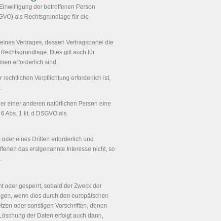
inwilligung der betroffenen Person
SGVO) als Rechtsgrundlage für die
eines Vertrages, dessen Vertragspartei die
ls Rechtsgrundlage. Dies gilt auch für
en erforderlich sind.
echtlichen Verpflichtung erforderlich ist,
.
der einer anderen natürlichen Person eine
6 Abs. 1 lit. d DSGVO als
oder eines Dritten erforderlich und
fenen das erstgenannte Interesse nicht, so
.
 oder gesperrt, sobald der Zweck der
olgen, wenn dies durch den europäischen
tzen oder sonstigen Vorschriften, denen
 Löschung der Daten erfolgt auch dann,