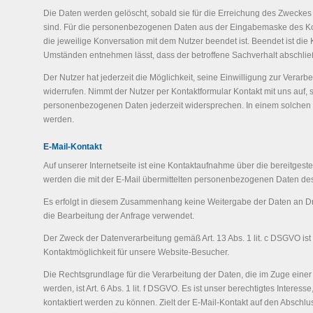
Die Daten werden gelöscht, sobald sie für die Erreichung des Zweckes 
sind. Für die personenbezogenen Daten aus der Eingabemaske des Kont
die jeweilige Konversation mit dem Nutzer beendet ist. Beendet ist di
Umständen entnehmen lässt, dass der betroffene Sachverhalt abschließ
Der Nutzer hat jederzeit die Möglichkeit, seine Einwilligung zur Vera
widerrufen. Nimmt der Nutzer per Kontaktformular Kontakt mit uns auf,
personenbezogenen Daten jederzeit widersprechen. In einem solchen Fa
werden.
E-Mail-Kontakt
Auf unserer Internetseite ist eine Kontaktaufnahme über die bereitgeste
werden die mit der E-Mail übermittelten personenbezogenen Daten des
Es erfolgt in diesem Zusammenhang keine Weitergabe der Daten an Drit
die Bearbeitung der Anfrage verwendet.
Der Zweck der Datenverarbeitung gemäß Art. 13 Abs. 1 lit. c DSGVO ist 
Kontaktmöglichkeit für unsere Website-Besucher.
Die Rechtsgrundlage für die Verarbeitung der Daten, die im Zuge einer
werden, ist Art. 6 Abs. 1 lit. f DSGVO. Es ist unser berechtigtes Intere
kontaktiert werden zu können. Zielt der E-Mail-Kontakt auf den Abschlus