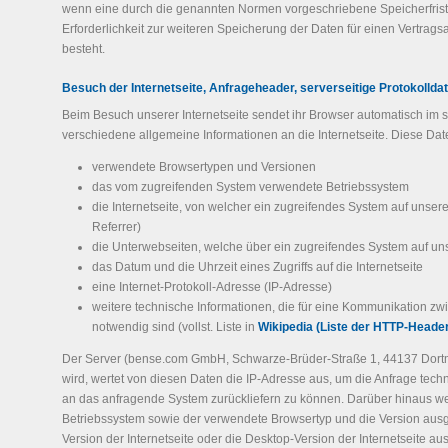
wenn eine durch die genannten Normen vorgeschriebene Speicherfrist a
Erforderlichkeit zur weiteren Speicherung der Daten für einen Vertrags
besteht.
Besuch der Internetseite, Anfrageheader, serverseitige Protokollda
Beim Besuch unserer Internetseite sendet ihr Browser automatisch im
verschiedene allgemeine Informationen an die Internetseite. Diese Dat
verwendete Browsertypen und Versionen
das vom zugreifenden System verwendete Betriebssystem
die Internetseite, von welcher ein zugreifendes System auf unser
Referrer)
die Unterwebseiten, welche über ein zugreifendes System auf uns
das Datum und die Uhrzeit eines Zugriffs auf die Internetseite
eine Internet-Protokoll-Adresse (IP-Adresse)
weitere technische Informationen, die für eine Kommunikation z
notwendig sind (vollst. Liste in
Wikipedia (Liste der HTTP-Header
Der Server (bense.com GmbH, Schwarze-Brüder-Straße 1, 44137 Dortmun
wird, wertet von diesen Daten die IP-Adresse aus, um die Anfrage tech
an das anfragende System zurückliefern zu können. Darüber hinaus we
Betriebssystem sowie der verwendete Browsertyp und die Version ausg
Version der Internetseite oder die Desktop-Version der Internetseite au