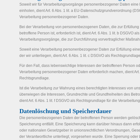
Soweit wir für Verarbeitungsvorgänge personenbezogener Daten eine E
einholen, dient Art. 6 Abs. 1 lit. a EU-Datenschutzgrundverordnung (D
Verarbeitung personenbezogener Daten.
Bei der Verarbeitung von personenbezogenen Daten, die zur Erfüllung 
betroffene Person ist, erforderlich ist, dient Art. 6 Abs. 1 lit. b DSGVO a
Verarbeitungsvorgänge, die zur Durchführung vorvertraglicher Maßnahm
Soweit eine Verarbeitung personenbezogener Daten zur Erfüllung einer r
der wir unterliegen, dient Art. 6 Abs. 1 lit. c DSGVO als Rechtsgrundlage
Für den Fall, dass lebenswichtige Interessen der betroffenen Person o
Verarbeitung personenbezogener Daten erforderlich machen, dient Art. 
Rechtsgrundlage.
Ist die Verarbeitung zur Wahrung eines berechtigten Interesses von uns 
überwiegen die Interessen, Grundrechte und Grundfreiheiten des Betrof
dient Art. 6 Abs. 1 lit. f DSGVO als Rechtsgrundlage für die Verarbeitung
Datenlöschung und Speicherdauer
Die personenbezogenen Daten der betroffenen Person werden gelöscht
Speicherung entfällt. Eine Speicherung kann darüber hinaus dann erf
oder nationalen Gesetzgeber in unionsrechtlichen Verordnungen, Gese
der Verantwortliche unterliegt, vorgesehen wurde. Eine Sperrung oder