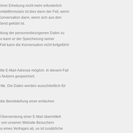
ihrer Erhebung nicht mehr erforderlich
aktformulars ist dies dann der Fall, wenn
e Konversation dann, wenn sich aus den
end geklärt ist.
rbeitung der personenbezogenen Daten zu
 so kann er der Speicherung seiner
ll kann die Konversation nicht fortgeführt
llte E-Mail-Adresse möglich. In diesem Fall
 Nutzers gespeichert.
te. Die Daten werden ausschließlich für
die Bereitstellung einer einfachen
 Übersendung einer E-Mail übermittelt
sse, von unseren Website-Besuchern
s eines Vertrages ab, so ist zusätzliche