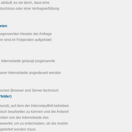
bläuft, es sei denn, dass eine
abschluss oder eine Vertragserfüllung
teien
 sogenannten Header der Anfrage
en sind im Folgenden aufgelistet:
e Internetseite gelangt (sogenannte
erer Internetseite angesteuert werden
wischen Browser und Server technisch
felder)
d), auf dem der Internetauftritt betrieben
nisch bearbeiten zu können und die Antwort
rden von der Internetseite das
ewertet, um zu entscheiden, ob die mobile
sgeliefert werden muss.