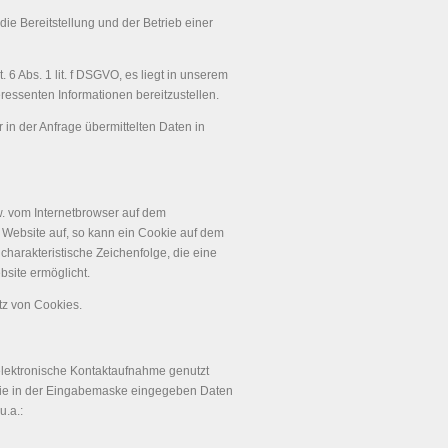
die Bereitstellung und der Betrieb einer
. 6 Abs. 1 lit. f DSGVO, es liegt in unserem
eressenten Informationen bereitzustellen.
 in der Anfrage übermittelten Daten in
w. vom Internetbrowser auf dem
 Website auf, so kann ein Cookie auf dem
harakteristische Zeichenfolge, die eine
bsite ermöglicht.
tz von Cookies.
 elektronische Kontaktaufnahme genutzt
die in der Eingabemaske eingegeben Daten
u.a.: