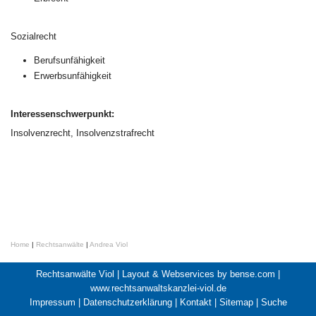
Sozialrecht
Berufsunfähigkeit
Erwerbsunfähigkeit
Interessenschwerpunkt:
Insolvenzrecht, Insolvenzstrafrecht
Home
|
Rechtsanwälte
|
Andrea Viol
Rechtsanwälte Viol |
Layout & Webservices by bense.com
|
www.rechtsanwaltskanzlei-viol.de
Impressum
|
Datenschutzerklärung
|
Kontakt
|
Sitemap
|
Suche