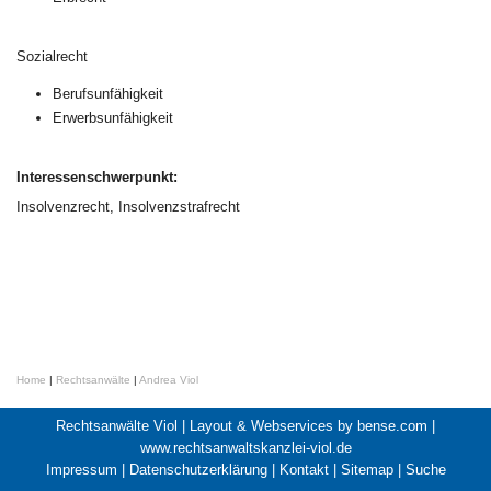
Sozialrecht
Berufsunfähigkeit
Erwerbsunfähigkeit
Interessenschwerpunkt:
Insolvenzrecht, Insolvenzstrafrecht
Home
|
Rechtsanwälte
|
Andrea Viol
Rechtsanwälte Viol |
Layout & Webservices by bense.com
|
www.rechtsanwaltskanzlei-viol.de
Impressum
|
Datenschutzerklärung
|
Kontakt
|
Sitemap
|
Suche