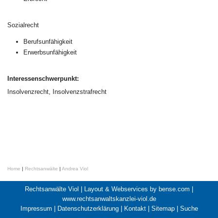
Sozialrecht
Berufsunfähigkeit
Erwerbsunfähigkeit
Interessenschwerpunkt:
Insolvenzrecht, Insolvenzstrafrecht
Home
|
Rechtsanwälte
|
Andrea Viol
Rechtsanwälte Viol |
Layout & Webservices by bense.com
|
www.rechtsanwaltskanzlei-viol.de
Impressum
|
Datenschutzerklärung
|
Kontakt
|
Sitemap
|
Suche