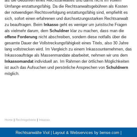
als die Gebühren eines Rechtsanwaltes und damit nicht im vollem
Umfange erstattungsfähig. Da die Rechtsanwaltsgebühren als Kosten
der notwendigen Rechtsverfolgung erstattungsfähig sind, empfiehlt es
sich, sofort einen erfahrenen und durchsetzungsstarken Rechtsanwalt
zu beauftragen. Beim
Inkasso
geht es weniger um juristische Fragen
als vielmehr darum, dem
Schuldner
klar zu machen, dass man die
offene Forderung
nicht abschreiben, sondern diese notfalls über die
gesamte Dauer der Vollstreckungsfähigkeit eines Titels, also 30 Jahre
lang vollstrecken wird. Im Vergleich zu einem Inkassounternehmen, das
Inkassoaufträge als Massenmandate abarbeitet, nehmen wir uns dem
Inkassomandat
individuell an. Im Rahmen der örtlichen Möglichkeiten
ist auch das Aufsuchen und persönliche Ansprechen von
Schuldnern
möglich.
Home
|
Rechtsgebiete
|
Inkasso
Rechtsanwälte Viol |
Layout & Webservices by bense.com
|