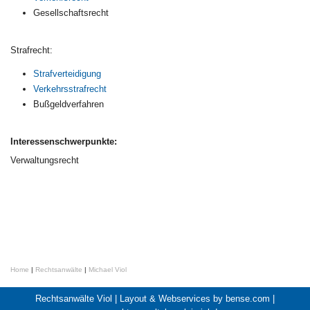
Gesellschaftsrecht
Strafrecht:
Strafverteidigung
Verkehrsstrafrecht
Bußgeldverfahren
Interessenschwerpunkte:
Verwaltungsrecht
Home
|
Rechtsanwälte
|
Michael Viol
Rechtsanwälte Viol |
Layout & Webservices by bense.com
|